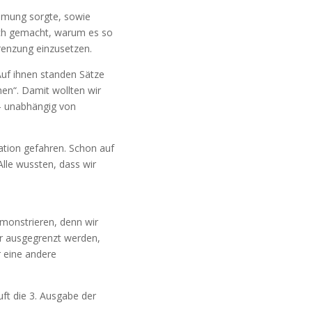
immung sorgte, sowie
ich gemacht, warum es so
grenzung einzusetzen.
 Auf ihnen standen Sätze
hen“. Damit wollten wir
d – unabhängig von
tion gefahren. Schon auf
lle wussten, dass wir
emonstrieren, denn wir
der ausgegrenzt werden,
er eine andere
ft die 3. Ausgabe der