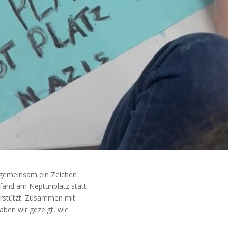
m gemeinsam ein Zeichen
fand am Neptunplatz statt
terstützt. Zusammen mit
aben wir gezeigt, wie